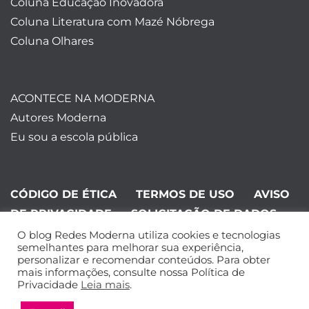
Coluna Educação Inovadora
Coluna Literatura com Mazé Nóbrega
Coluna Olhares
ACONTECE NA MODERNA
Autores Moderna
Eu sou a escola pública
CÓDIGO DE ÉTICA
TERMOS DE USO
AVISO
DE PRIVACIDADE
SOLICITAÇÃO DE DADOS
O blog Redes Moderna utiliza cookies e tecnologias
©Editora Moderna 2024. Todos os
semelhantes para melhorar sua experiência,
personalizar e recomendar conteúdos. Para obter
direitos reservados.
mais informações, consulte nossa Política de
Privacidade
Leia mais
.