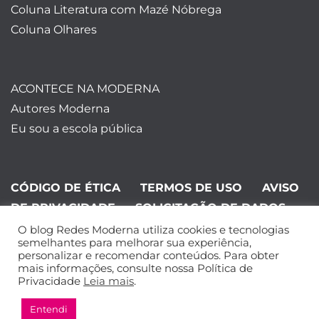
Coluna Literatura com Mazé Nóbrega
Coluna Olhares
ACONTECE NA MODERNA
Autores Moderna
Eu sou a escola pública
CÓDIGO DE ÉTICA
TERMOS DE USO
AVISO
DE PRIVACIDADE
SOLICITAÇÃO DE DADOS
O blog Redes Moderna utiliza cookies e tecnologias
©Editora Moderna 2024. Todos os
semelhantes para melhorar sua experiência,
personalizar e recomendar conteúdos. Para obter
direitos reservados.
mais informações, consulte nossa Política de
Privacidade
Leia mais
.
Entendi