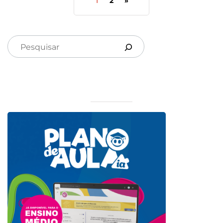
1
2
»