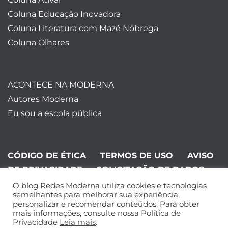
Coluna Educação Inovadora
Coluna Literatura com Mazé Nóbrega
Coluna Olhares
ACONTECE NA MODERNA
Autores Moderna
Eu sou a escola pública
CÓDIGO DE ÉTICA
TERMOS DE USO
AVISO
DE PRIVACIDADE
SOLICITAÇÃO DE DADOS
O blog Redes Moderna utiliza cookies e tecnologias
©Editora Moderna 2024. Todos os
semelhantes para melhorar sua experiência,
personalizar e recomendar conteúdos. Para obter
direitos reservados.
mais informações, consulte nossa Política de
Privacidade
Leia mais
.