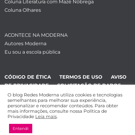
Coluna Literatura com Mazé Nóbrega
Coluna Olhares
ACONTECE NA MODERNA
Autores Moderna
Eu sou a escola pública
CÓDIGO DE ÉTICA
TERMOS DE USO
AVISO
DE PRIVACIDADE
SOLICITAÇÃO DE DADOS
O blog Redes Moderna utiliza cookies e tecnologias
©Editora Moderna 2024. Todos os
semelhantes para melhorar sua experiência,
personalizar e recomendar conteúdos. Para obter
direitos reservados.
mais informações, consulte nossa Política de
Privacidade
Leia mais
.
Entendi