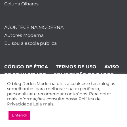
Coluna Olhares
ACONTECE NA MODERNA
Autores Moderna
Eu sou a escola pública
CÓDIGO DE ÉTICA
TERMOS DE USO
AVISO
DE PRIVACIDADE
SOLICITAÇÃO DE DADOS
O blog Redes Moderna utiliza cookies e tecnologias
©Editora Moderna 2024. Todos os
semelhantes para melhorar sua experiência,
personalizar e recomendar conteúdos. Para obter
direitos reservados.
mais informações, consulte nossa Política de
Privacidade
Leia mais
.
Entendi