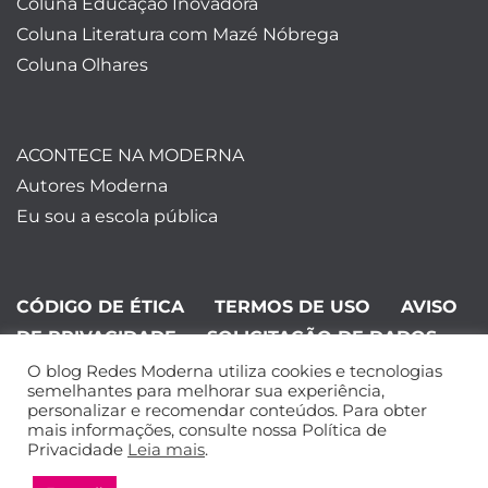
Coluna Educação Inovadora
Coluna Literatura com Mazé Nóbrega
Coluna Olhares
ACONTECE NA MODERNA
Autores Moderna
Eu sou a escola pública
CÓDIGO DE ÉTICA
TERMOS DE USO
AVISO
DE PRIVACIDADE
SOLICITAÇÃO DE DADOS
O blog Redes Moderna utiliza cookies e tecnologias
©Editora Moderna 2024. Todos os
semelhantes para melhorar sua experiência,
personalizar e recomendar conteúdos. Para obter
direitos reservados.
mais informações, consulte nossa Política de
Privacidade
Leia mais
.