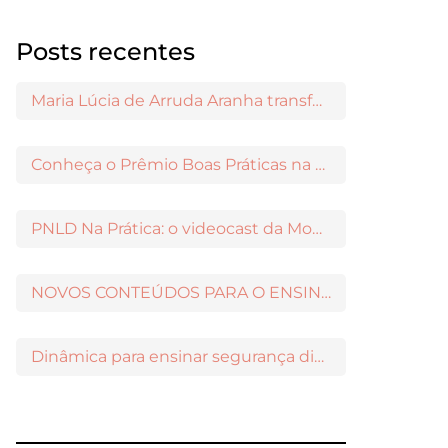
Posts recentes
Maria Lúcia de Arruda Aranha transformou o ensino de Filosofia no Brasil
Conheça o Prêmio Boas Práticas na Escola
PNLD Na Prática: o videocast da Moderna para apoiar a escolha das obras aprovadas
NOVOS CONTEÚDOS PARA O ENSINO MÉDIO DISPONÍVEIS NO MODERNAMIGOS
Dinâmica para ensinar segurança digital nos Anos Iniciais