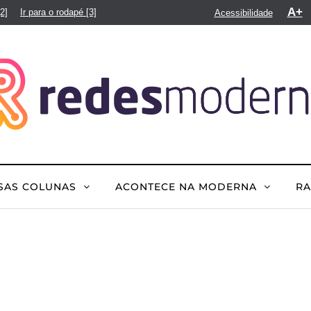
A+
[2]
Ir para o rodapé
[3]
Acessibilidade
SAS COLUNAS
ACONTECE NA MODERNA
R