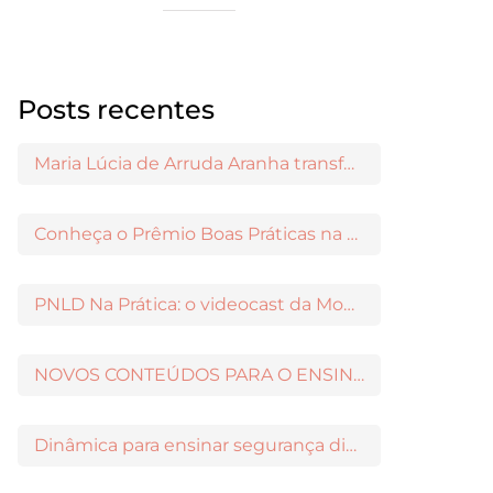
Posts recentes
Maria Lúcia de Arruda Aranha transformou o ensino de Filosofia no Brasil
Conheça o Prêmio Boas Práticas na Escola
PNLD Na Prática: o videocast da Moderna para apoiar a escolha das obras aprovadas
NOVOS CONTEÚDOS PARA O ENSINO MÉDIO DISPONÍVEIS NO MODERNAMIGOS
Dinâmica para ensinar segurança digital nos Anos Iniciais