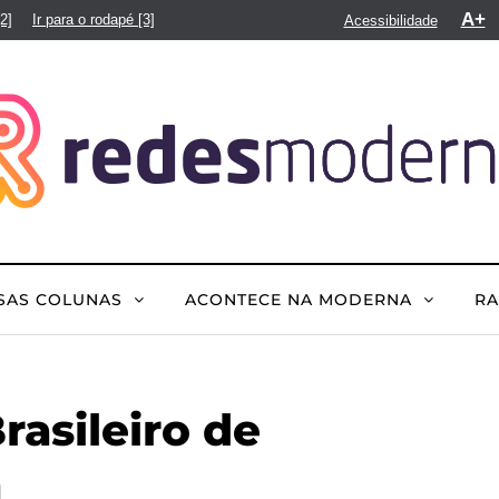
A+
[2]
Ir para o rodapé
[3]
Acessibilidade
SAS COLUNAS
ACONTECE NA MODERNA
R
rasileiro de
a