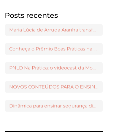
Posts recentes
Maria Lúcia de Arruda Aranha transformou o ensino de Filosofia no Brasil
Conheça o Prêmio Boas Práticas na Escola
PNLD Na Prática: o videocast da Moderna para apoiar a escolha das obras aprovadas
NOVOS CONTEÚDOS PARA O ENSINO MÉDIO DISPONÍVEIS NO MODERNAMIGOS
Dinâmica para ensinar segurança digital nos Anos Iniciais