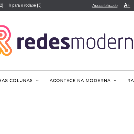
A+
[2]
Ir para o rodapé
[3]
Acessibilidade
SAS COLUNAS
ACONTECE NA MODERNA
R