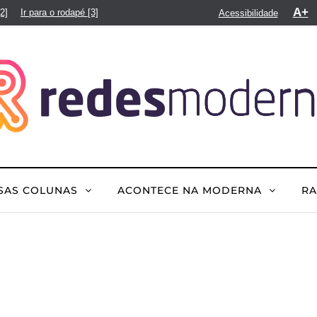
A+
[2]
Ir para o rodapé
[3]
Acessibilidade
SAS COLUNAS
ACONTECE NA MODERNA
R