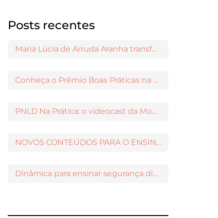
Posts recentes
Maria Lúcia de Arruda Aranha transformou o ensino de Filosofia no Brasil
Conheça o Prêmio Boas Práticas na Escola
PNLD Na Prática: o videocast da Moderna para apoiar a escolha das obras aprovadas
NOVOS CONTEÚDOS PARA O ENSINO MÉDIO DISPONÍVEIS NO MODERNAMIGOS
Dinâmica para ensinar segurança digital nos Anos Iniciais