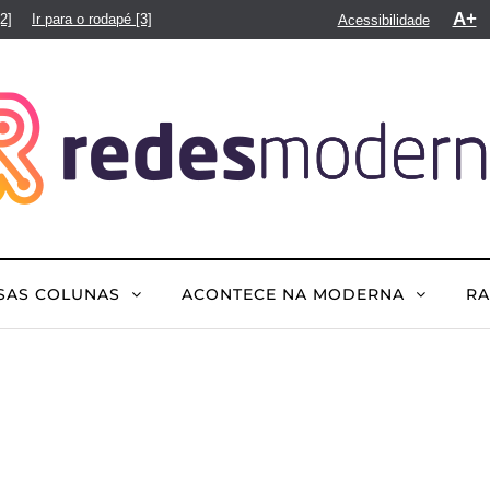
A+
[2]
Ir para o rodapé
[3]
Acessibilidade
SAS COLUNAS
ACONTECE NA MODERNA
R