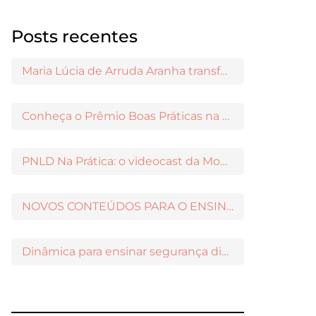
Posts recentes
Maria Lúcia de Arruda Aranha transformou o ensino de Filosofia no Brasil
Conheça o Prêmio Boas Práticas na Escola
PNLD Na Prática: o videocast da Moderna para apoiar a escolha das obras aprovadas
NOVOS CONTEÚDOS PARA O ENSINO MÉDIO DISPONÍVEIS NO MODERNAMIGOS
Dinâmica para ensinar segurança digital nos Anos Iniciais