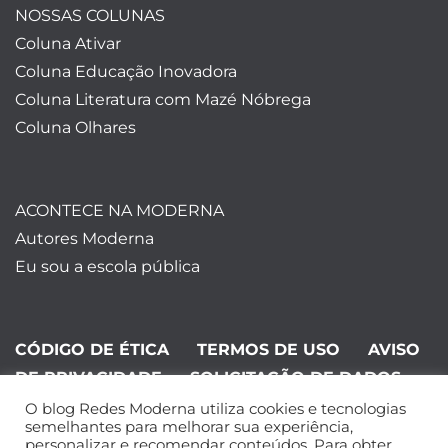
NOSSAS COLUNAS
Coluna Ativar
Coluna Educação Inovadora
Coluna Literatura com Mazé Nóbrega
Coluna Olhares
ACONTECE NA MODERNA
Autores Moderna
Eu sou a escola pública
CÓDIGO DE ÉTICA
TERMOS DE USO
AVISO
DE PRIVACIDADE
SOLICITAÇÃO DE DADOS
O blog Redes Moderna utiliza cookies e tecnologias
©Editora Moderna 2024. Todos os
semelhantes para melhorar sua experiência,
personalizar e recomendar conteúdos. Para obter