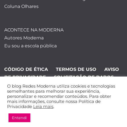
Coluna Olhares
ACONTECE NA MODERNA
Autores Moderna
Eu sou a escola pública
CÓDIGO DE ÉTICA
TERMOS DE USO
AVISO
DE PRIVACIDADE
SOLICITAÇÃO DE DADOS
O blog Redes Moderna utiliza cookies e tecnologias
©Editora Moderna 2024. Todos os
semelhantes para melhorar sua experiência,
personalizar e recomendar conteúdos. Para obter
direitos reservados.
mais informações, consulte nossa Política de
Privacidade
Leia mais
.
Entendi