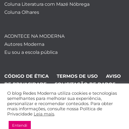
Coluna Literatura com Mazé Nóbrega
Coluna Olhares
ACONTECE NA MODERNA
Autores Moderna
Eu sou a escola pública
CÓDIGO DE ÉTICA
TERMOS DE USO
AVISO
DE PRIVACIDADE
SOLICITAÇÃO DE DADOS
O blog Redes Moderna utiliza cookies e tecnologias
©Editora Moderna 2024. Todos os
semelhantes para melhorar sua experiência,
personalizar e recomendar conteúdos. Para obter
direitos reservados.
mais informações, consulte nossa Política de
Privacidade
Leia mais
.
Entendi