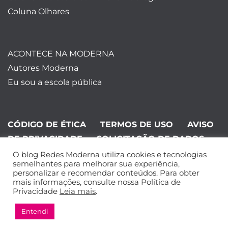
Coluna Olhares
ACONTECE NA MODERNA
Autores Moderna
Eu sou a escola pública
CÓDIGO DE ÉTICA
TERMOS DE USO
AVISO
DE PRIVACIDADE
SOLICITAÇÃO DE DADOS
O blog Redes Moderna utiliza cookies e tecnologias
©Editora Moderna 2024. Todos os
semelhantes para melhorar sua experiência,
personalizar e recomendar conteúdos. Para obter
direitos reservados.
mais informações, consulte nossa Política de
Privacidade
Leia mais
.
Entendi