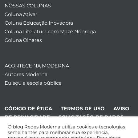
NOSSAS COLUNAS
Coluna Ativar
Coluna Educação Inovadora
Coluna Literatura com Mazé Nóbrega
Coluna Olhares
ACONTECE NA MODERNA
Autores Moderna
Eu sou a escola pública
CÓDIGO DE ÉTICA
TERMOS DE USO
AVISO
DE PRIVACIDADE
SOLICITAÇÃO DE DADOS
O blog Redes Moderna utiliza cookies e tecnologias
©Editora Moderna 2024. Todos os
semelhantes para melhorar sua experiência,