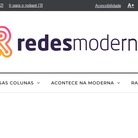
A+
[2]
Ir para o rodapé
[3]
Acessibilidade
SAS COLUNAS
ACONTECE NA MODERNA
R