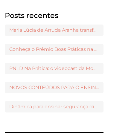
Posts recentes
Maria Lúcia de Arruda Aranha transformou o ensino de Filosofia no Brasil
Conheça o Prêmio Boas Práticas na Escola
PNLD Na Prática: o videocast da Moderna para apoiar a escolha das obras aprovadas
NOVOS CONTEÚDOS PARA O ENSINO MÉDIO DISPONÍVEIS NO MODERNAMIGOS
Dinâmica para ensinar segurança digital nos Anos Iniciais