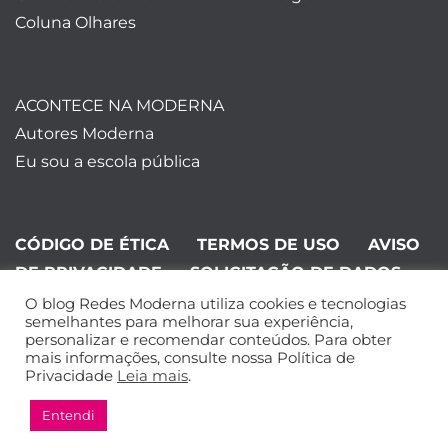
Coluna Olhares
ACONTECE NA MODERNA
Autores Moderna
Eu sou a escola pública
CÓDIGO DE ÉTICA
TERMOS DE USO
AVISO
DE PRIVACIDADE
SOLICITAÇÃO DE DADOS
O blog Redes Moderna utiliza cookies e tecnologias
©Editora Moderna 2024. Todos os
semelhantes para melhorar sua experiência,
personalizar e recomendar conteúdos. Para obter
direitos reservados.
mais informações, consulte nossa Política de
Privacidade
Leia mais
.
Entendi