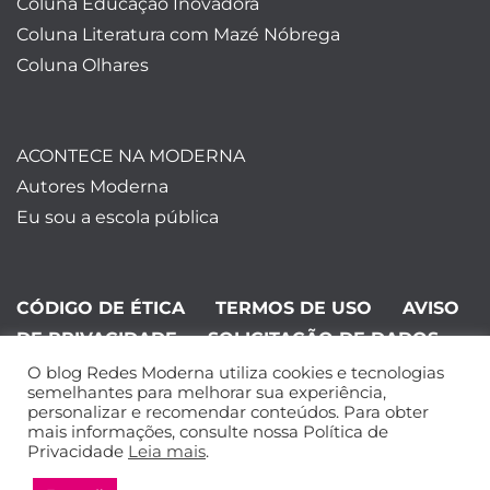
Coluna Educação Inovadora
Coluna Literatura com Mazé Nóbrega
Coluna Olhares
ACONTECE NA MODERNA
Autores Moderna
Eu sou a escola pública
CÓDIGO DE ÉTICA
TERMOS DE USO
AVISO
DE PRIVACIDADE
SOLICITAÇÃO DE DADOS
O blog Redes Moderna utiliza cookies e tecnologias
©Editora Moderna 2024. Todos os
semelhantes para melhorar sua experiência,
personalizar e recomendar conteúdos. Para obter
direitos reservados.
mais informações, consulte nossa Política de
Privacidade
Leia mais
.