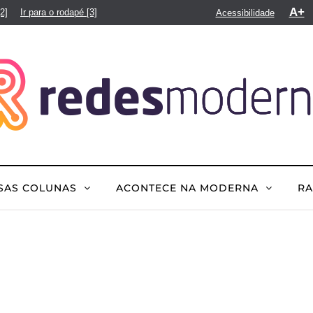
A+
[2]
Ir para o rodapé
[3]
Acessibilidade
SAS COLUNAS
ACONTECE NA MODERNA
R