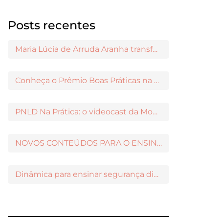
Posts recentes
Maria Lúcia de Arruda Aranha transformou o ensino de Filosofia no Brasil
Conheça o Prêmio Boas Práticas na Escola
PNLD Na Prática: o videocast da Moderna para apoiar a escolha das obras aprovadas
NOVOS CONTEÚDOS PARA O ENSINO MÉDIO DISPONÍVEIS NO MODERNAMIGOS
Dinâmica para ensinar segurança digital nos Anos Iniciais