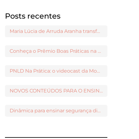
Posts recentes
Maria Lúcia de Arruda Aranha transformou o ensino de Filosofia no Brasil
Conheça o Prêmio Boas Práticas na Escola
PNLD Na Prática: o videocast da Moderna para apoiar a escolha das obras aprovadas
NOVOS CONTEÚDOS PARA O ENSINO MÉDIO DISPONÍVEIS NO MODERNAMIGOS
Dinâmica para ensinar segurança digital nos Anos Iniciais