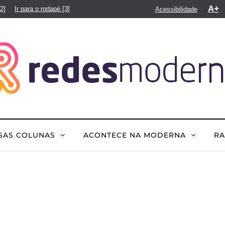
A+
[2]
Ir para o rodapé
[3]
Acessibilidade
SAS COLUNAS
ACONTECE NA MODERNA
R