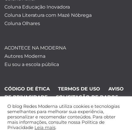
Coluna Educação Inovadora
Coluna Literatura com Mazé Nóbrega
Coluna Olhares
ACONTECE NA MODERNA
Autores Moderna
Eu sou a escola pública
CÓDIGO DE ÉTICA
TERMOS DE USO
AVISO
DE PRIVACIDADE
SOLICITAÇÃO DE DADOS
O blog Redes Moderna utiliza cookies e tecnologias
©Editora Moderna 2024. Todos os
semelhantes para melhorar sua experiência,
personalizar e recomendar conteúdos. Para obter
direitos reservados.
mais informações, consulte nossa Política de
Privacidade
Leia mais
.