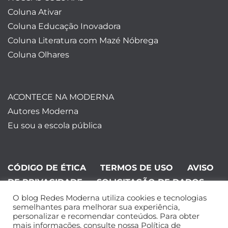
Coluna Ativar
Coluna Educação Inovadora
Coluna Literatura com Mazé Nóbrega
Coluna Olhares
ACONTECE NA MODERNA
Autores Moderna
Eu sou a escola pública
CÓDIGO DE ÉTICA
TERMOS DE USO
AVISO
DE PRIVACIDADE
SOLICITAÇÃO DE DADOS
O blog Redes Moderna utiliza cookies e tecnologias
©Editora Moderna 2024. Todos os
semelhantes para melhorar sua experiência,
personalizar e recomendar conteúdos. Para obter
direitos reservados.
mais informações, consulte nossa Política de