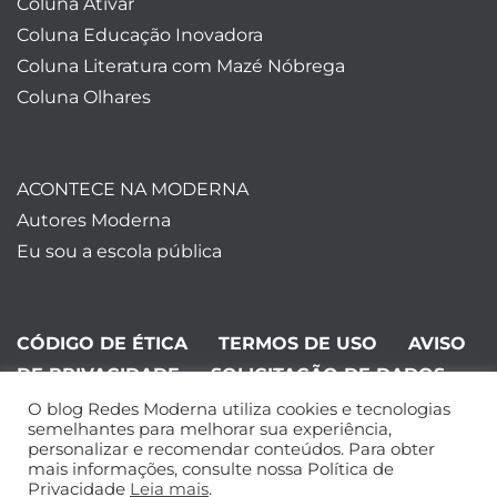
Coluna Ativar
Coluna Educação Inovadora
Coluna Literatura com Mazé Nóbrega
Coluna Olhares
ACONTECE NA MODERNA
Autores Moderna
Eu sou a escola pública
CÓDIGO DE ÉTICA
TERMOS DE USO
AVISO
DE PRIVACIDADE
SOLICITAÇÃO DE DADOS
O blog Redes Moderna utiliza cookies e tecnologias
©Editora Moderna 2024. Todos os
semelhantes para melhorar sua experiência,
personalizar e recomendar conteúdos. Para obter
direitos reservados.
mais informações, consulte nossa Política de
Privacidade
Leia mais
.