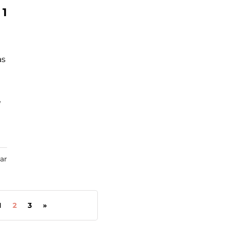
 1
as
e
ar
1
2
3
»