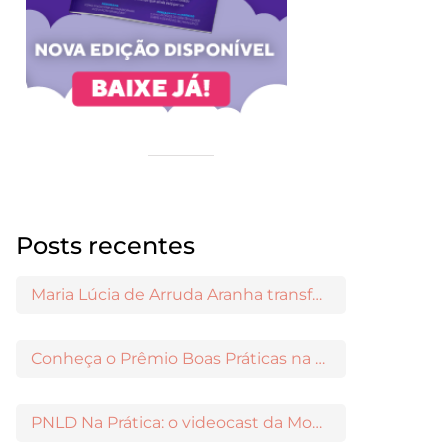
Posts recentes
Maria Lúcia de Arruda Aranha transformou o ensino de Filosofia no Brasil
Conheça o Prêmio Boas Práticas na Escola
PNLD Na Prática: o videocast da Moderna para apoiar a escolha das obras aprovadas