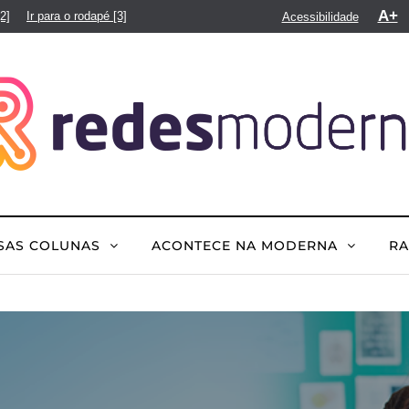
A+
[2]
Ir para o rodapé
[3]
Acessibilidade
SAS COLUNAS
ACONTECE NA MODERNA
R