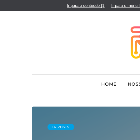
Ir para o conteúdo
[1]
Ir para o menu
HOME
NOS
14 POSTS