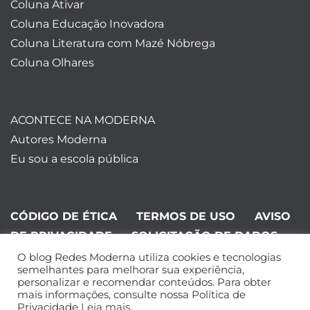
Coluna Ativar
Coluna Educação Inovadora
Coluna Literatura com Mazé Nóbrega
Coluna Olhares
ACONTECE NA MODERNA
Autores Moderna
Eu sou a escola pública
CÓDIGO DE ÉTICA
TERMOS DE USO
AVISO
DE PRIVACIDADE
SOLICITAÇÃO DE DADOS
O blog Redes Moderna utiliza cookies e tecnologias
©Editora Moderna 2024. Todos os
semelhantes para melhorar sua experiência,
personalizar e recomendar conteúdos. Para obter
direitos reservados.
mais informações, consulte nossa Política de
Privacidade
Leia mais
.