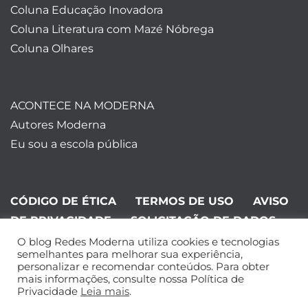
Coluna Educação Inovadora
Coluna Literatura com Mazé Nóbrega
Coluna Olhares
ACONTECE NA MODERNA
Autores Moderna
Eu sou a escola pública
CÓDIGO DE ÉTICA
TERMOS DE USO
AVISO
DE PRIVACIDADE
SOLICITAÇÃO DE DADOS
O blog Redes Moderna utiliza cookies e tecnologias
©Editora Moderna 2024. Todos os
semelhantes para melhorar sua experiência,
personalizar e recomendar conteúdos. Para obter
direitos reservados.
mais informações, consulte nossa Política de
Privacidade
Leia mais
.