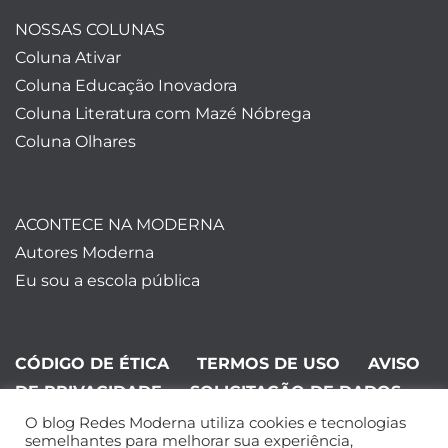
NOSSAS COLUNAS
Coluna Ativar
Coluna Educação Inovadora
Coluna Literatura com Mazé Nóbrega
Coluna Olhares
ACONTECE NA MODERNA
Autores Moderna
Eu sou a escola pública
CÓDIGO DE ÉTICA
TERMOS DE USO
AVISO
DE PRIVACIDADE
SOLICITAÇÃO DE DADOS
O blog Redes Moderna utiliza cookies e tecnologias
©Editora Moderna 2024. Todos os
semelhantes para melhorar sua experiência,