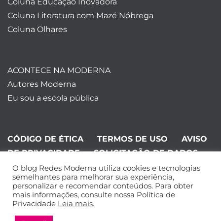
Coluna Educação Inovadora
Coluna Literatura com Mazé Nóbrega
Coluna Olhares
ACONTECE NA MODERNA
Autores Moderna
Eu sou a escola pública
CÓDIGO DE ÉTICA
TERMOS DE USO
AVISO
DE PRIVACIDADE
SOLICITAÇÃO DE DADOS
O blog Redes Moderna utiliza cookies e tecnologias
©Editora Moderna 2024. Todos os
semelhantes para melhorar sua experiência,
personalizar e recomendar conteúdos. Para obter
direitos reservados.
mais informações, consulte nossa Política de
Privacidade
Leia mais
.