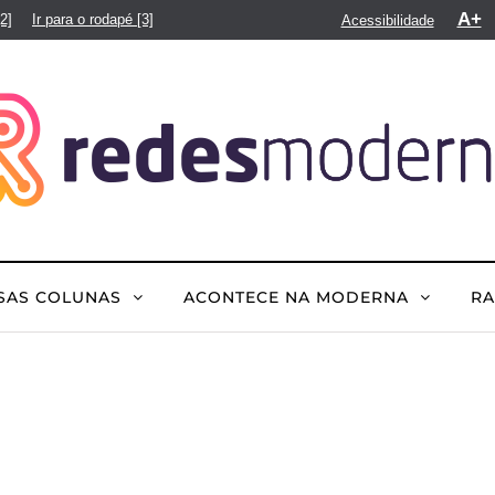
A+
[2]
Ir para o rodapé
[3]
Acessibilidade
SAS COLUNAS
ACONTECE NA MODERNA
R