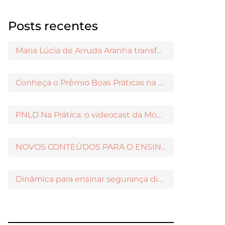
Posts recentes
Maria Lúcia de Arruda Aranha transformou o ensino de Filosofia no Brasil
Conheça o Prêmio Boas Práticas na Escola
PNLD Na Prática: o videocast da Moderna para apoiar a escolha das obras aprovadas
NOVOS CONTEÚDOS PARA O ENSINO MÉDIO DISPONÍVEIS NO MODERNAMIGOS
Dinâmica para ensinar segurança digital nos Anos Iniciais