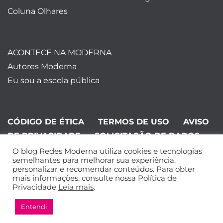
Coluna Olhares
ACONTECE NA MODERNA
Autores Moderna
Eu sou a escola pública
CÓDIGO DE ÉTICA
TERMOS DE USO
AVISO
DE PRIVACIDADE
SOLICITAÇÃO DE DADOS
O blog Redes Moderna utiliza cookies e tecnologias
©Editora Moderna 2024. Todos os
semelhantes para melhorar sua experiência,
personalizar e recomendar conteúdos. Para obter
direitos reservados.
mais informações, consulte nossa Política de
Privacidade
Leia mais
.
Entendi