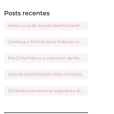
Posts recentes
Maria Lúcia de Arruda Aranha transformou o ensino de Filosofia no Brasil
Conheça o Prêmio Boas Práticas na Escola
PNLD Na Prática: o videocast da Moderna para apoiar a escolha das obras aprovadas
NOVOS CONTEÚDOS PARA O ENSINO MÉDIO DISPONÍVEIS NO MODERNAMIGOS
Dinâmica para ensinar segurança digital nos Anos Iniciais