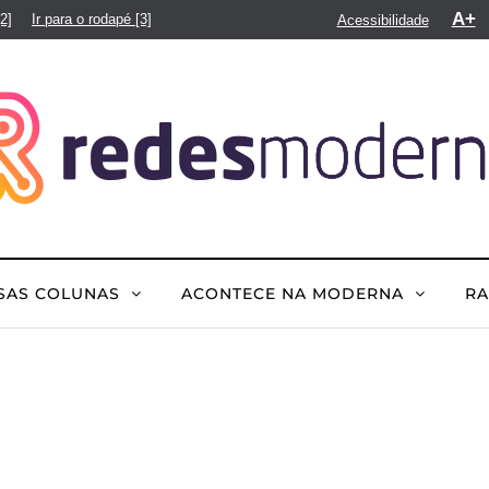
A+
[2]
Ir para o rodapé
[3]
Acessibilidade
SAS COLUNAS
ACONTECE NA MODERNA
R