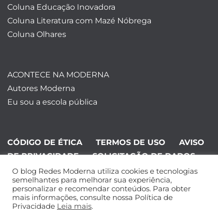
Coluna Educação Inovadora
Coluna Literatura com Mazé Nóbrega
Coluna Olhares
ACONTECE NA MODERNA
Autores Moderna
Eu sou a escola pública
CÓDIGO DE ÉTICA
TERMOS DE USO
AVISO
DE PRIVACIDADE
SOLICITAÇÃO DE DADOS
O blog Redes Moderna utiliza cookies e tecnologias
©Editora Moderna 2024. Todos os
semelhantes para melhorar sua experiência,
personalizar e recomendar conteúdos. Para obter
direitos reservados.
mais informações, consulte nossa Política de
Privacidade
Leia mais
.