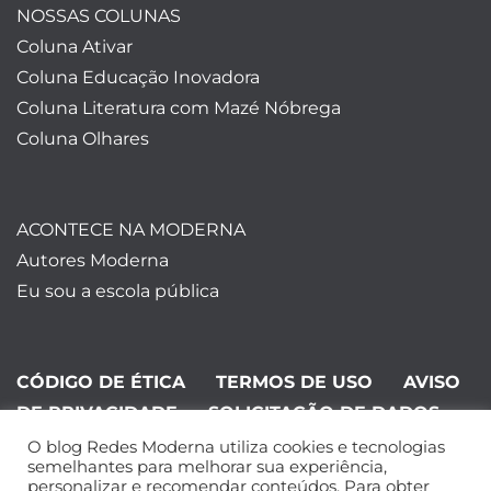
NOSSAS COLUNAS
Coluna Ativar
Coluna Educação Inovadora
Coluna Literatura com Mazé Nóbrega
Coluna Olhares
ACONTECE NA MODERNA
Autores Moderna
Eu sou a escola pública
CÓDIGO DE ÉTICA
TERMOS DE USO
AVISO
DE PRIVACIDADE
SOLICITAÇÃO DE DADOS
O blog Redes Moderna utiliza cookies e tecnologias
©Editora Moderna 2024. Todos os
semelhantes para melhorar sua experiência,
personalizar e recomendar conteúdos. Para obter