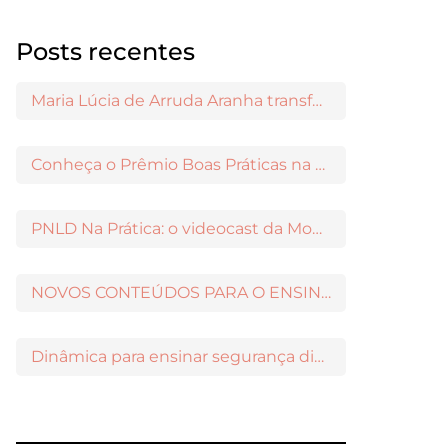
Posts recentes
Maria Lúcia de Arruda Aranha transformou o ensino de Filosofia no Brasil
Conheça o Prêmio Boas Práticas na Escola
PNLD Na Prática: o videocast da Moderna para apoiar a escolha das obras aprovadas
NOVOS CONTEÚDOS PARA O ENSINO MÉDIO DISPONÍVEIS NO MODERNAMIGOS
Dinâmica para ensinar segurança digital nos Anos Iniciais