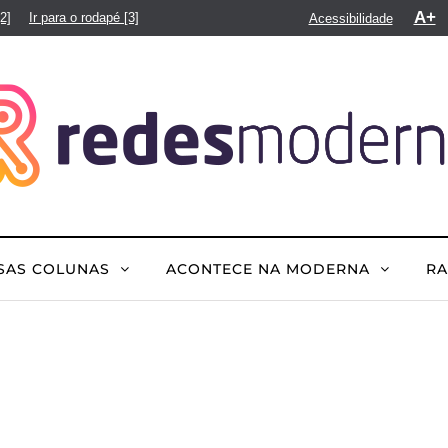
A+
[2]
Ir para o rodapé
[3]
Acessibilidade
SAS COLUNAS
ACONTECE NA MODERNA
R