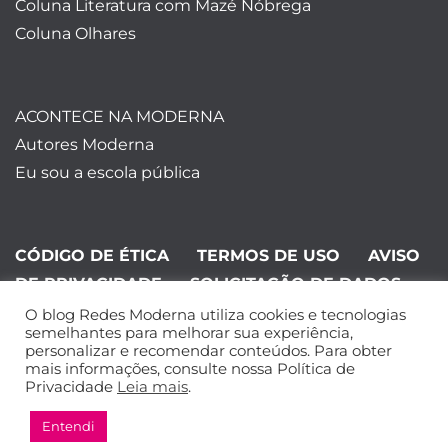
Coluna Literatura com Mazé Nóbrega
Coluna Olhares
ACONTECE NA MODERNA
Autores Moderna
Eu sou a escola pública
CÓDIGO DE ÉTICA
TERMOS DE USO
AVISO
DE PRIVACIDADE
SOLICITAÇÃO DE DADOS
O blog Redes Moderna utiliza cookies e tecnologias
©Editora Moderna 2024. Todos os
semelhantes para melhorar sua experiência,
personalizar e recomendar conteúdos. Para obter
direitos reservados.
mais informações, consulte nossa Política de
Privacidade
Leia mais
.
Entendi