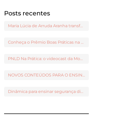
Posts recentes
Maria Lúcia de Arruda Aranha transformou o ensino de Filosofia no Brasil
Conheça o Prêmio Boas Práticas na Escola
PNLD Na Prática: o videocast da Moderna para apoiar a escolha das obras aprovadas
NOVOS CONTEÚDOS PARA O ENSINO MÉDIO DISPONÍVEIS NO MODERNAMIGOS
Dinâmica para ensinar segurança digital nos Anos Iniciais