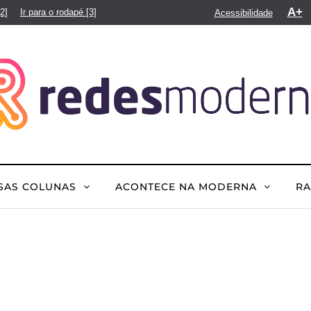
A+
[2]
Ir para o rodapé
[3]
Acessibilidade
SAS COLUNAS
ACONTECE NA MODERNA
R