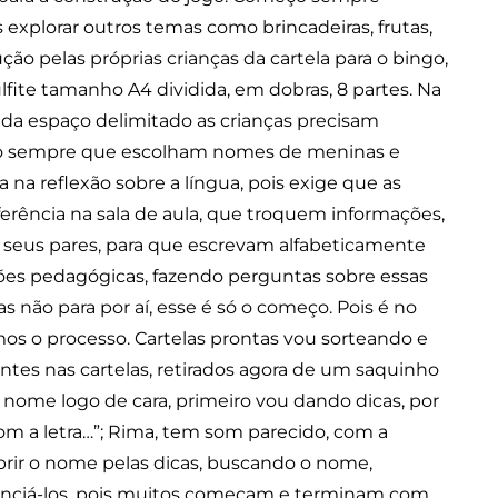
explorar outros temas como brincadeiras, frutas,
ção pelas próprias crianças da cartela para o bingo,
fite tamanho A4 dividida, em dobras, 8 partes. Na
cada espaço delimitado as crianças precisam
ço sempre que escolham nomes de meninas e
a reflexão sobre a língua, pois exige que as
erência na sala de aula, que troquem informações,
 seus pares, para que escrevam alfabeticamente
ções pedagógicas, fazendo perguntas sobre essas
s não para por aí, esse é só o começo. Pois é no
os o processo. Cartelas prontas vou sorteando e
tes nas cartelas, retirados agora de um saquinho
o nome logo de cara, primeiro vou dando dicas, por
om a letra…”; Rima, tem som parecido, com a
obrir o nome pelas dicas, buscando o nome,
renciá-los, pois muitos começam e terminam com