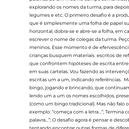
explorando os nomes da turma, para depois 
legumes e etc. O primeiro desafio é a produ
que é simplesmente uma folha de papel sul
horizontal, dobra-se e abre-se a folha, em 
escrever o nome de colegas da turma. Pe
meninos. Esse momento é de efervescência n
crianças busquem materiais escritos de ref
que confrontem hipóteses de escrita entre
em suas cartelas. Vou fazendo as interven
escritas um a um, indicando referências. Ma
bingo, jogando e brincando, que continuam
lendo um a um os nomes escolhidos, presen
(como um bingo tradicional). Mas não falo 
exemplo: “começa com a letra…”; Termina c
palavra…”; O desafio agora é pensar e desc
tentando encontrar outras formas de dife