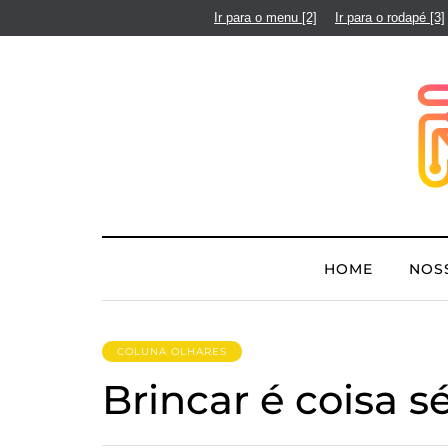
Ir para o menu
[2]
Ir para o rodapé
[3]
HOME
NOS
COLUNA OLHARES
Brincar é coisa sé